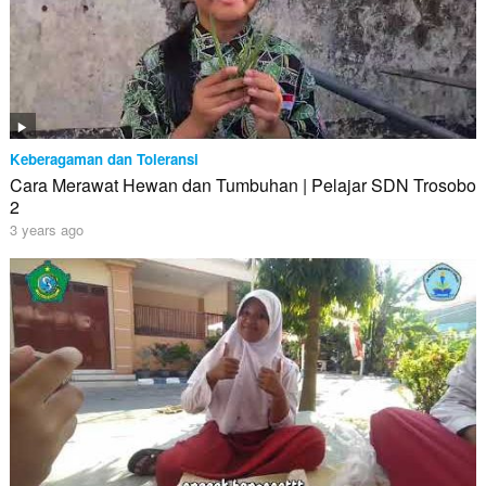
Keberagaman dan Toleransi
Cara Merawat Hewan dan Tumbuhan | Pelajar SDN Trosobo
2
3 years ago