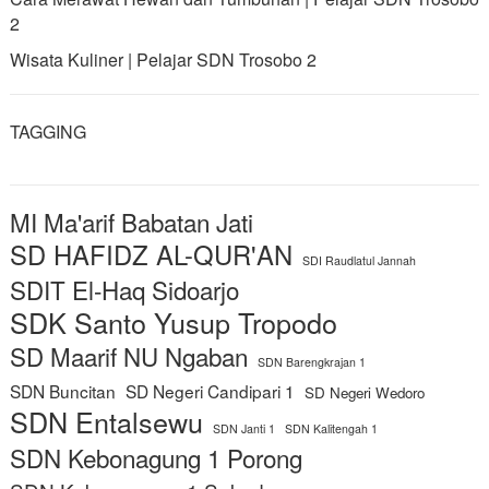
2
Wisata Kuliner | Pelajar SDN Trosobo 2
TAGGING
MI Ma'arif Babatan Jati
SD HAFIDZ AL-QUR'AN
SDI Raudlatul Jannah
SDIT El-Haq Sidoarjo
SDK Santo Yusup Tropodo
SD Maarif NU Ngaban
SDN Barengkrajan 1
SDN Buncitan
SD Negeri Candipari 1
SD Negeri Wedoro
SDN Entalsewu
SDN Janti 1
SDN Kalitengah 1
SDN Kebonagung 1 Porong