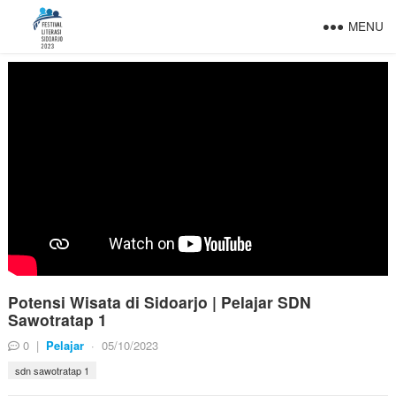
MENU
Potensi Wisata di Sidoarjo | Pelajar SDN
Sawotratap 1
0
|
Pelajar
·
05/10/2023
sdn sawotratap 1