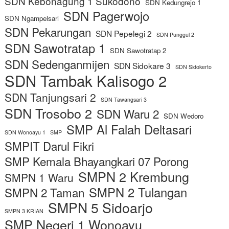
SDN Kebonagung 1 Sukodono
SDN Kedungrejo 1
SDN Pagerwojo
SDN Ngampelsari
SDN Pekarungan
SDN Pepelegi 2
SDN Punggul 2
SDN Sawotratap 1
SDN Sawotratap 2
SDN Sedenganmijen
SDN Sidokare 3
SDN Sidokerto
SDN Tambak Kalisogo 2
SDN Tanjungsari 2
SDN Tawangsari 3
SDN Trosobo 2
SDN Waru 2
SDN Wedoro
SMP Al Falah Deltasari
SDN Wonoayu 1
SMP
SMPIT Darul Fikri
SMP Kemala Bhayangkari 07 Porong
SMPN 2 Krembung
SMPN 1 Waru
SMPN 2 Tulangan
SMPN 2 Taman
SMPN 5 Sidoarjo
SMPN 3 KRIAN
SMP Negeri 1 Wonoayu