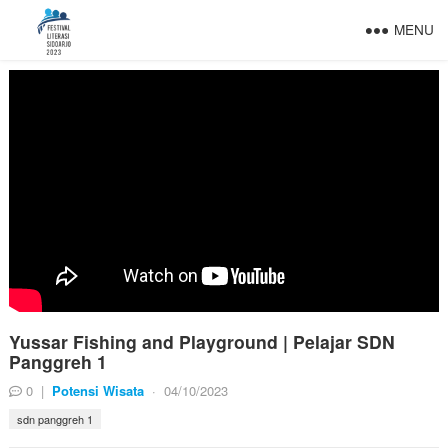
MENU
Yussar Fishing and Playground | Pelajar SDN
Panggreh 1
0
|
Potensi Wisata
·
04/10/2023
sdn panggreh 1