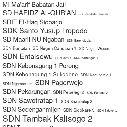
MI Ma'arif Babatan Jati
SD HAFIDZ AL-QUR'AN
SDI Raudlatul Jannah
SDIT El-Haq Sidoarjo
SDK Santo Yusup Tropodo
SD Maarif NU Ngaban
SDN Barengkrajan 1
SDN Buncitan
SD Negeri Candipari 1
SD Negeri Wedoro
SDN Entalsewu
SDN Janti 1
SDN Kalitengah 1
SDN Kebonagung 1 Porong
SDN Kebonagung 1 Sukodono
SDN Kedungrejo 1
SDN Pagerwojo
SDN Ngampelsari
SDN Pekarungan
SDN Pepelegi 2
SDN Punggul 2
SDN Sawotratap 1
SDN Sawotratap 2
SDN Sedenganmijen
SDN Sidokare 3
SDN Sidokerto
SDN Tambak Kalisogo 2