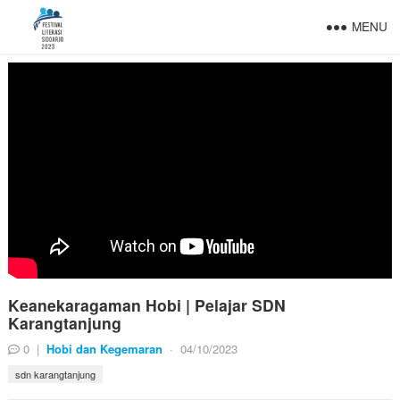
MENU
Keanekaragaman Hobi | Pelajar SDN
Karangtanjung
0
|
Hobi dan Kegemaran
·
04/10/2023
sdn karangtanjung