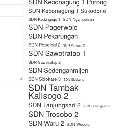
SDN Kebonagung 1 Porong
SDN Kebonagung 1 Sukodono
SDN Kedungrejo 1
SDN Ngampelsari
SDN Pagerwojo
SDN Pekarungan
SDN Pepelegi 2
SDN Punggul 2
SDN Sawotratap 1
SDN Sawotratap 2
SDN Sedenganmijen
SDN Sidokare 3
SDN Sidokerto
SDN Tambak
Kalisogo 2
SDN Tanjungsari 2
SDN Tawangsari 3
SDN Trosobo 2
SDN Waru 2
SDN Wedoro