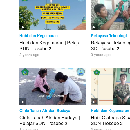
Hobi dan Kegemaran
Rekayasa Teknologi
Hobi dan Kegemaran | Pelajar
Rekayasa Teknologi
SDN Trosobo 2
SD Trosobo 2
3 years ago
3 years ago
Cinta Tanah Air dan Budaya
Hobi dan Kegemaran
Cinta Tanah Air dan Budaya |
Hobi Olahraga Sisw
Pelajar SDN Trosobo 2
SDN Trosobo 2
3 years ago
3 years ago