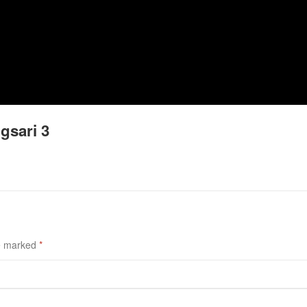
gsari 3
re marked
*