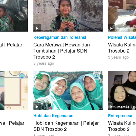
Keberagaman dan Toleransi
Potensi Wisat
 | Pelajar
Cara Merawat Hewan dan
Wisata Kulin
Tumbuhan | Pelajar SDN
Trosobo 2
Trosobo 2
3 years ago
3 years ago
Hobi dan Kegemaran
Entrepreneur
a | Pelajar
Hobi dan Kegemaran | Pelajar
Wisata Kulin
SDN Trosobo 2
Trosobo 2
3 years ago
3 years ago