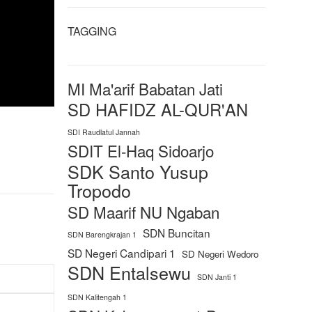
TAGGING
MI Ma'arif Babatan Jati
SD HAFIDZ AL-QUR'AN
SDI Raudlatul Jannah
SDIT El-Haq Sidoarjo
SDK Santo Yusup
Tropodo
SD Maarif NU Ngaban
SDN Buncitan
SDN Barengkrajan 1
SD Negeri Candipari 1
SD Negeri Wedoro
SDN Entalsewu
SDN Janti 1
SDN Kalitengah 1