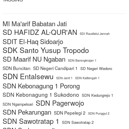
MI Ma'arif Babatan Jati
SD HAFIDZ AL-QUR'AN
SDI Raudlatul Jannah
SDIT El-Haq Sidoarjo
SDK Santo Yusup Tropodo
SD Maarif NU Ngaban
SDN Barengkrajan 1
SDN Buncitan
SD Negeri Candipari 1
SD Negeri Wedoro
SDN Entalsewu
SDN Janti 1
SDN Kalitengah 1
SDN Kebonagung 1 Porong
SDN Kebonagung 1 Sukodono
SDN Kedungrejo 1
SDN Pagerwojo
SDN Ngampelsari
SDN Pekarungan
SDN Pepelegi 2
SDN Punggul 2
SDN Sawotratap 1
SDN Sawotratap 2