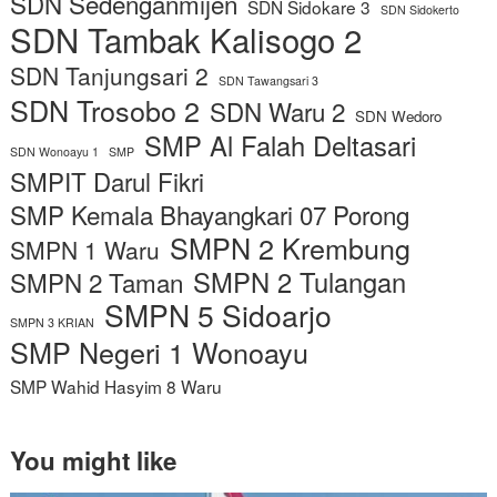
SDN Sedenganmijen
SDN Sidokare 3
SDN Sidokerto
SDN Tambak Kalisogo 2
SDN Tanjungsari 2
SDN Tawangsari 3
SDN Trosobo 2
SDN Waru 2
SDN Wedoro
SMP Al Falah Deltasari
SDN Wonoayu 1
SMP
SMPIT Darul Fikri
SMP Kemala Bhayangkari 07 Porong
SMPN 2 Krembung
SMPN 1 Waru
SMPN 2 Tulangan
SMPN 2 Taman
SMPN 5 Sidoarjo
SMPN 3 KRIAN
SMP Negeri 1 Wonoayu
SMP Wahid Hasyim 8 Waru
You might like