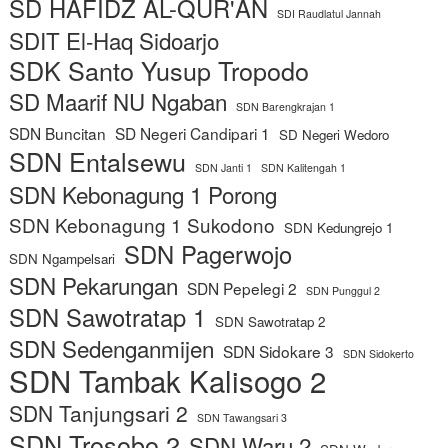
SD HAFIDZ AL-QUR'AN
SDI Raudlatul Jannah
SDIT El-Haq Sidoarjo
SDK Santo Yusup Tropodo
SD Maarif NU Ngaban
SDN Barengkrajan 1
SDN Buncitan
SD Negeri Candipari 1
SD Negeri Wedoro
SDN Entalsewu
SDN Janti 1
SDN Kalitengah 1
SDN Kebonagung 1 Porong
SDN Kebonagung 1 Sukodono
SDN Kedungrejo 1
SDN Pagerwojo
SDN Ngampelsari
SDN Pekarungan
SDN Pepelegi 2
SDN Punggul 2
SDN Sawotratap 1
SDN Sawotratap 2
SDN Sedenganmijen
SDN Sidokare 3
SDN Sidokerto
SDN Tambak Kalisogo 2
SDN Tanjungsari 2
SDN Tawangsari 3
SDN Trosobo 2
SDN Waru 2