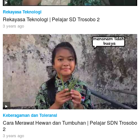
Rekayasa Teknologi
Rekayasa Teknologi | Pelajar SD Trosobo 2
3 years ago
Keberagaman dan Toleransi
Cara Merawat Hewan dan Tumbuhan | Pelajar SDN Trosobo
2
3 years ago