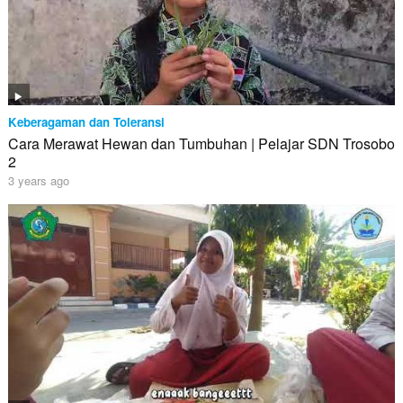
Keberagaman dan Toleransi
Cara Merawat Hewan dan Tumbuhan | Pelajar SDN Trosobo
2
3 years ago