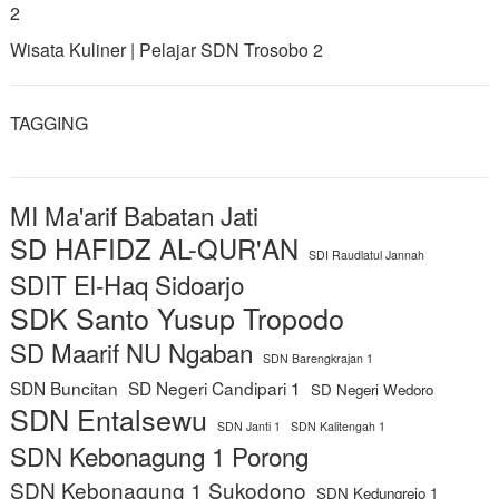
2
Wisata Kuliner | Pelajar SDN Trosobo 2
TAGGING
MI Ma'arif Babatan Jati
SD HAFIDZ AL-QUR'AN
SDI Raudlatul Jannah
SDIT El-Haq Sidoarjo
SDK Santo Yusup Tropodo
SD Maarif NU Ngaban
SDN Barengkrajan 1
SDN Buncitan
SD Negeri Candipari 1
SD Negeri Wedoro
SDN Entalsewu
SDN Janti 1
SDN Kalitengah 1
SDN Kebonagung 1 Porong
SDN Kebonagung 1 Sukodono
SDN Kedungrejo 1