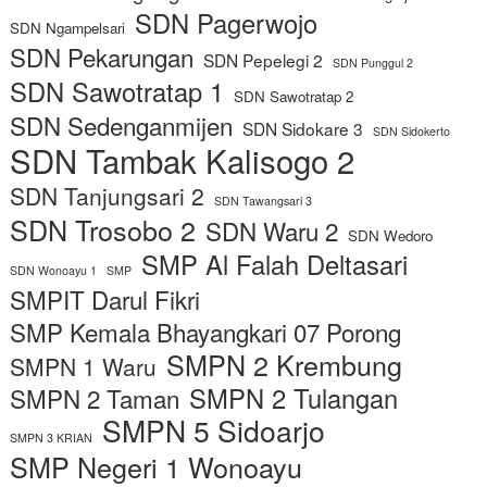
SDN Pagerwojo
SDN Ngampelsari
SDN Pekarungan
SDN Pepelegi 2
SDN Punggul 2
SDN Sawotratap 1
SDN Sawotratap 2
SDN Sedenganmijen
SDN Sidokare 3
SDN Sidokerto
SDN Tambak Kalisogo 2
SDN Tanjungsari 2
SDN Tawangsari 3
SDN Trosobo 2
SDN Waru 2
SDN Wedoro
SMP Al Falah Deltasari
SDN Wonoayu 1
SMP
SMPIT Darul Fikri
SMP Kemala Bhayangkari 07 Porong
SMPN 2 Krembung
SMPN 1 Waru
SMPN 2 Tulangan
SMPN 2 Taman
SMPN 5 Sidoarjo
SMPN 3 KRIAN
SMP Negeri 1 Wonoayu