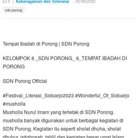
0
|
Keberagaman dan Toleransi
·
30/09/2023
sdn porong
Tempat Ibadah di Porong | SDN Porong
KELOMPOK 8 _SDN PORONG_ 8_TEMPAT IBADAH DI
PORONG
SDN Porong Official
#Festival_Literasi_Sidoarjo2023 #Wonderful_Of_Sidoarjo
#musholla
Musholla Nurul Imam yang terletak di SDN Porong.
musholla banyak digunakan untuk berbagai kegiatan di
SDN Porong. Kegiatan itu seperti sholat dhuha, sholat
dhuhur, istighosah, tahlil,dan kegiatan besar umat Islam