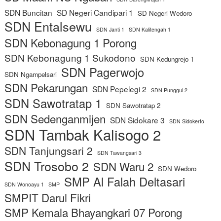
SDN Buncitan
SD Negeri Candipari 1
SD Negeri Wedoro
SDN Entalsewu
SDN Janti 1
SDN Kalitengah 1
SDN Kebonagung 1 Porong
SDN Kebonagung 1 Sukodono
SDN Kedungrejo 1
SDN Pagerwojo
SDN Ngampelsari
SDN Pekarungan
SDN Pepelegi 2
SDN Punggul 2
SDN Sawotratap 1
SDN Sawotratap 2
SDN Sedenganmijen
SDN Sidokare 3
SDN Sidokerto
SDN Tambak Kalisogo 2
SDN Tanjungsari 2
SDN Tawangsari 3
SDN Trosobo 2
SDN Waru 2
SDN Wedoro
SMP Al Falah Deltasari
SDN Wonoayu 1
SMP
SMPIT Darul Fikri
SMP Kemala Bhayangkari 07 Porong