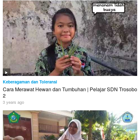
Keberagaman dan Toleransi
Cara Merawat Hewan dan Tumbuhan | Pelajar SDN Trosobo
2
3 years ago