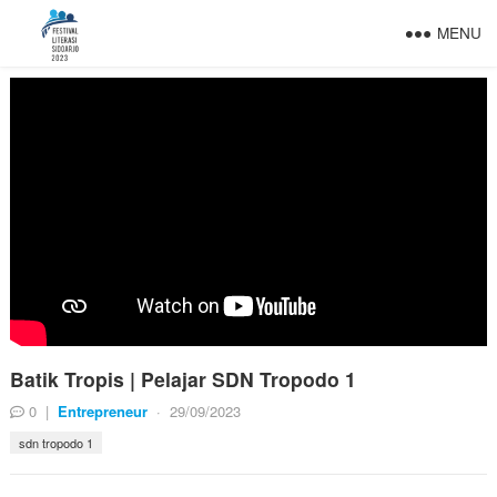
MENU
Batik Tropis | Pelajar SDN Tropodo 1
0
|
Entrepreneur
·
29/09/2023
sdn tropodo 1