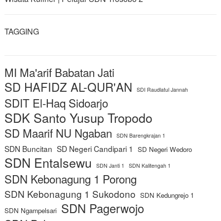
TAGGING
MI Ma'arif Babatan Jati
SD HAFIDZ AL-QUR'AN
SDI Raudlatul Jannah
SDIT El-Haq Sidoarjo
SDK Santo Yusup Tropodo
SD Maarif NU Ngaban
SDN Barengkrajan 1
SDN Buncitan
SD Negeri Candipari 1
SD Negeri Wedoro
SDN Entalsewu
SDN Janti 1
SDN Kalitengah 1
SDN Kebonagung 1 Porong
SDN Kebonagung 1 Sukodono
SDN Kedungrejo 1
SDN Pagerwojo
SDN Ngampelsari