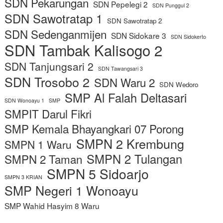
SDN Pekarungan
SDN Pepelegi 2
SDN Punggul 2
SDN Sawotratap 1
SDN Sawotratap 2
SDN Sedenganmijen
SDN Sidokare 3
SDN Sidokerto
SDN Tambak Kalisogo 2
SDN Tanjungsari 2
SDN Tawangsari 3
SDN Trosobo 2
SDN Waru 2
SDN Wedoro
SMP Al Falah Deltasari
SDN Wonoayu 1
SMP
SMPIT Darul Fikri
SMP Kemala Bhayangkari 07 Porong
SMPN 2 Krembung
SMPN 1 Waru
SMPN 2 Tulangan
SMPN 2 Taman
SMPN 5 Sidoarjo
SMPN 3 KRIAN
SMP Negeri 1 Wonoayu
SMP Wahid Hasyim 8 Waru