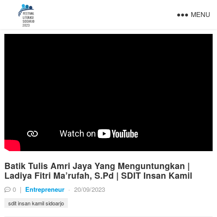
MENU
Batik Tulis Amri Jaya Yang Menguntungkan |
Ladiya Fitri Ma’rufah, S.Pd | SDIT Insan Kamil
0
|
Entrepreneur
·
20/09/2023
sdit insan kamil sidoarjo