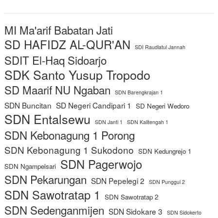
MI Ma'arif Babatan Jati
SD HAFIDZ AL-QUR'AN
SDI Raudlatul Jannah
SDIT El-Haq Sidoarjo
SDK Santo Yusup Tropodo
SD Maarif NU Ngaban
SDN Barengkrajan 1
SDN Buncitan
SD Negeri Candipari 1
SD Negeri Wedoro
SDN Entalsewu
SDN Janti 1
SDN Kalitengah 1
SDN Kebonagung 1 Porong
SDN Kebonagung 1 Sukodono
SDN Kedungrejo 1
SDN Pagerwojo
SDN Ngampelsari
SDN Pekarungan
SDN Pepelegi 2
SDN Punggul 2
SDN Sawotratap 1
SDN Sawotratap 2
SDN Sedenganmijen
SDN Sidokare 3
SDN Sidokerto