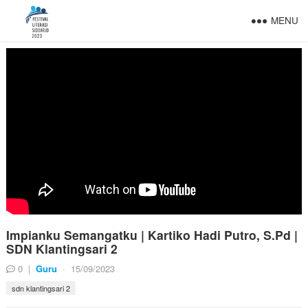
MENU
Impianku Semangatku | Kartiko Hadi Putro, S.Pd |
SDN Klantingsari 2
0
|
Guru
·
15/09/2023
sdn klantingsari 2