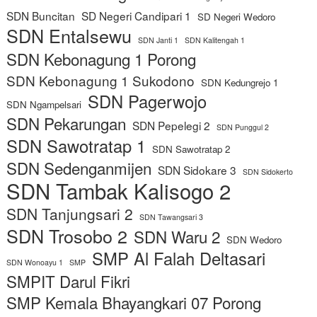
SDN Buncitan
SD Negeri Candipari 1
SD Negeri Wedoro
SDN Entalsewu
SDN Janti 1
SDN Kalitengah 1
SDN Kebonagung 1 Porong
SDN Kebonagung 1 Sukodono
SDN Kedungrejo 1
SDN Pagerwojo
SDN Ngampelsari
SDN Pekarungan
SDN Pepelegi 2
SDN Punggul 2
SDN Sawotratap 1
SDN Sawotratap 2
SDN Sedenganmijen
SDN Sidokare 3
SDN Sidokerto
SDN Tambak Kalisogo 2
SDN Tanjungsari 2
SDN Tawangsari 3
SDN Trosobo 2
SDN Waru 2
SDN Wedoro
SMP Al Falah Deltasari
SDN Wonoayu 1
SMP
SMPIT Darul Fikri
SMP Kemala Bhayangkari 07 Porong