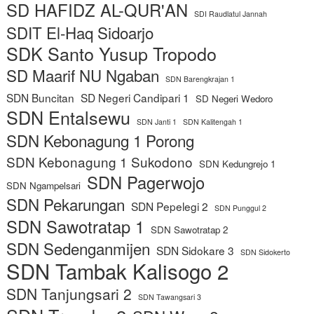
SD HAFIDZ AL-QUR'AN
SDI Raudlatul Jannah
SDIT El-Haq Sidoarjo
SDK Santo Yusup Tropodo
SD Maarif NU Ngaban
SDN Barengkrajan 1
SDN Buncitan
SD Negeri Candipari 1
SD Negeri Wedoro
SDN Entalsewu
SDN Janti 1
SDN Kalitengah 1
SDN Kebonagung 1 Porong
SDN Kebonagung 1 Sukodono
SDN Kedungrejo 1
SDN Pagerwojo
SDN Ngampelsari
SDN Pekarungan
SDN Pepelegi 2
SDN Punggul 2
SDN Sawotratap 1
SDN Sawotratap 2
SDN Sedenganmijen
SDN Sidokare 3
SDN Sidokerto
SDN Tambak Kalisogo 2
SDN Tanjungsari 2
SDN Tawangsari 3