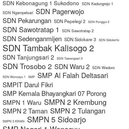
SDN Kebonagung 1 Sukodono
SDN Kedungrejo 1
SDN Pagerwojo
SDN Ngampelsari
SDN Pekarungan
SDN Pepelegi 2
SDN Punggul 2
SDN Sawotratap 1
SDN Sawotratap 2
SDN Sedenganmijen
SDN Sidokare 3
SDN Sidokerto
SDN Tambak Kalisogo 2
SDN Tanjungsari 2
SDN Tawangsari 3
SDN Trosobo 2
SDN Waru 2
SDN Wedoro
SMP Al Falah Deltasari
SDN Wonoayu 1
SMP
SMPIT Darul Fikri
SMP Kemala Bhayangkari 07 Porong
SMPN 2 Krembung
SMPN 1 Waru
SMPN 2 Tulangan
SMPN 2 Taman
SMPN 5 Sidoarjo
SMPN 3 KRIAN
SMP Negeri 1 Wonoayu