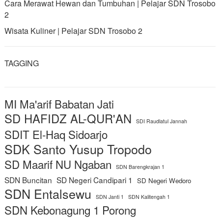
Cara Merawat Hewan dan Tumbuhan | Pelajar SDN Trosobo
2
Wisata Kuliner | Pelajar SDN Trosobo 2
TAGGING
MI Ma'arif Babatan Jati
SD HAFIDZ AL-QUR'AN
SDI Raudlatul Jannah
SDIT El-Haq Sidoarjo
SDK Santo Yusup Tropodo
SD Maarif NU Ngaban
SDN Barengkrajan 1
SDN Buncitan
SD Negeri Candipari 1
SD Negeri Wedoro
SDN Entalsewu
SDN Janti 1
SDN Kalitengah 1
SDN Kebonagung 1 Porong