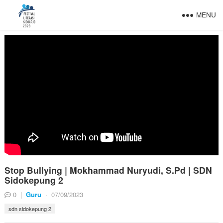
MENU
Stop Bullying | Mokhammad Nuryudi, S.Pd | SDN
Sidokepung 2
0
|
Guru
·
07/09/2023
sdn sidokepung 2