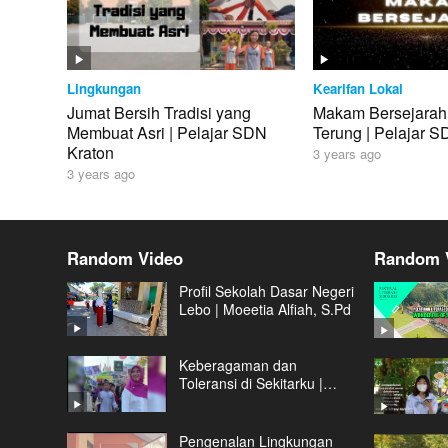
Lingkungan
Kearifan Lokal
Jumat Bersih Tradisi yang
Makam Bersejarah
Membuat Asri | Pelajar SDN
Terung | Pelajar S
Kraton
3 years ago
3 years ago
Random Video
Random 
Profil Sekolah Dasar Negeri
Lebo | Moeetia Alfiah, S.Pd
Keberagaman dan
Toleransi di Sekitarku |
Pelajar SDN Kedungsumur
1 Kecamatan Krembung
Pengenalan Lingkungan