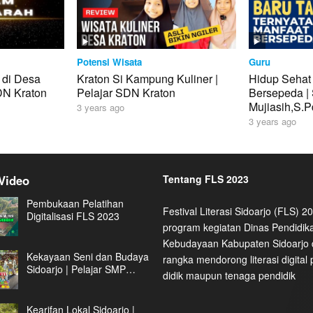
Potensi Wisata
Guru
 di Desa
Kraton Si Kampung Kuliner |
Hidup Sehat
DN Kraton
Pelajar SDN Kraton
Bersepeda | 
Mujiasih,S.
3 years ago
3 years ago
Video
Tentang FLS 2023
Pembukaan Pelatihan
Festival Literasi Sidoarjo (FLS) 
Digitalisasi FLS 2023
program kegiatan Dinas Pendidik
Kebudayaan Kabupaten Sidoarjo
Kekayaan Seni dan Budaya
rangka mendorong literasi digital 
Sidoarjo | Pelajar SMP
didik maupun tenaga pendidik
Santa Maria Sidoarjo
Kearifan Lokal Sidoarjo |