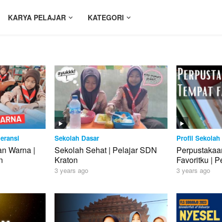
KARYA PELAJAR
KATEGORI
eransi
Sekolah Dasar
Profil Sekolah
n Warna |
Sekolah Sehat | Pelajar SDN
Perpustakaa
n
Kraton
Favoritku | 
3 years ago
3 years ago