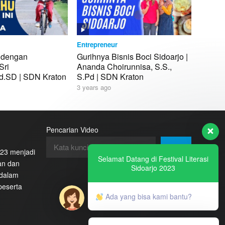
Entrepreneur
 dengan
Gurihnya Bisnis Boci Sidoarjo |
Sri
Ananda Choirunnisa, S.S.,
Pd.SD | SDN Kraton
S.Pd | SDN Kraton
3 years ago
Pencarian Video
Cari
2023 menjadi
Selamat Datang di Festival Literasi
an dan
Sidoarjo 2023
 dalam
peserta
Ada yang bisa kami bantu?