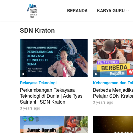
BERANDA
KARYA GURU
SDN Kraton
Rekayasa Teknologi
Keberagaman dan Tol
Perkembangan Rekayasa
Berbeda Menjadika
Teknologi di Dunia | Ade Tyas
Pelajar SDN Krato
Satriani | SDN Kraton
3 years ago
3 years ago